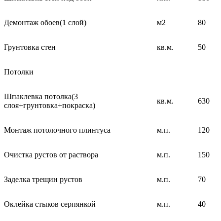
Демонтаж обоев(1 слой)
м2
80
Грунтовка стен
кв.м.
50
Потолки
Шпаклевка потолка(3
кв.м.
630
слоя+грунтовка+покраска)
Монтаж потолочного плинтуса
м.п.
120
Очистка рустов от раствора
м.п.
150
Заделка трещин рустов
м.п.
70
Оклейка стыков серпянкой
м.п.
40