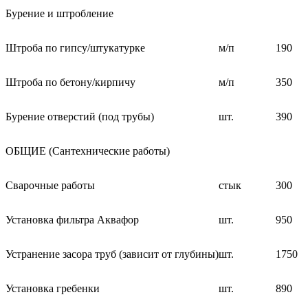
Бурение и штробление
Штроба по гипсу/штукатурке
м/п
190
Штроба по бетону/кирпичу
м/п
350
Бурение отверстий (под трубы)
шт.
390
ОБЩИЕ (Сантехнические работы)
Сварочные работы
стык
300
Установка фильтра Аквафор
шт.
950
Устранение засора труб (зависит от глубины)
шт.
1750
Установка гребенки
шт.
890