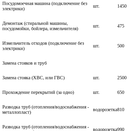
Посудомоечная машина (подключение без
шт.
1450
электрики)
Демонтаж (стиральной машины,
шт.
475
посудомойки, бойлера, измельчителя)
Измельчитель отходов (подключение без
шт.
500
электрики)
Замена стояков и труб
Замена стояка (ХВС, или ГВС)
шт.
2500
Прохождение перекрытий (за одно)
шт.
650
Разводка труб (отопления/водоснабжения -
водорозетка
810
металлопласт)
Разводка труб (отопления/водоснабжения -
водорозетка
990