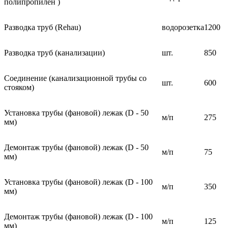
полипропилен )
Разводка труб (Rehau)
водорозетка
1200
Разводка труб (канализации)
шт.
850
Соединение (канализационной трубы со
шт.
600
стояком)
Установка трубы (фановой) лежак (D - 50
м/п
275
мм)
Демонтаж трубы (фановой) лежак (D - 50
м/п
75
мм)
Установка трубы (фановой) лежак (D - 100
м/п
350
мм)
Демонтаж трубы (фановой) лежак (D - 100
м/п
125
мм)